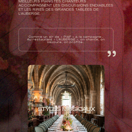
MEILLEURS PIANISTES CHANTEURS
ACCOMPAGNENT LES DISCUSSIONS ENDIABLÉES
ET LES RIRES DES GRANDES TABLÉES DE
L’AUBERGE.
‘ ‘
Comme un air de « PIAF » à la campagne…
Au restaurant « L’AUBERGE », on chante, on
savoure, on profite…


#POP
STYLES MUSICAUX
#VARIÉTÉ FRANÇAISE