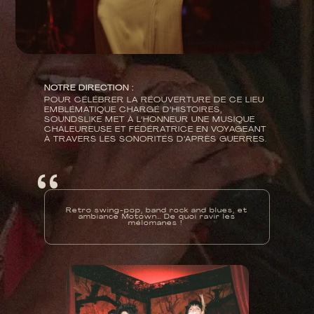
NOTRE DIRECTION :
POUR CÉLÉBRER LA RÉOUVERTURE DE CE LIEU
EMBLÉMATIQUE CHARGÉ D’HISTOIRES,
SOUNDSLIKE MET À L’HONNEUR UNE MUSIQUE
CHALEUREUSE ET FÉDÉRATRICE EN VOYAGEANT
À TRAVERS LES SONORITÉS D’APRÈS GUERRES.
‘ ‘
Retro swing-pop, band rock and blues, et
ambiance Motown… De quoi ravir les
mélomanes !