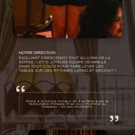
NOTRE DIRECTION :
ÉVOLUANT CRESCENDO TOUT AU LONG DE LA
SOIRÉE, CETTE JOYEUSE ÉQUIPE DÉAMBULE
DANS TOUT COCO POUR FAIRE LEVER LES
TABLES SUR DES RYTHMES LATINO ET GROOVY !
‘ ‘
‘ ‘
Place à la bonne humeur et à la fête avec le
redoutable Philippe Krier ou « l’homme au
chapeau » et ses musiciens.