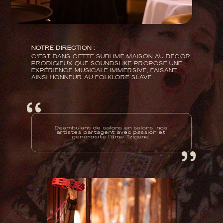
NOTRE DIRECTION :
C’EST DANS CETTE SUBLIME MAISON AU DÉCOR
PRODIGIEUX QUE SOUNDSLIKE PROPOSE UNE
EXPÉRIENCE MUSICALE IMMERSIVE, FAISANT
AINSI HONNEUR AU FOLKLORE SLAVE.
‘ ‘
‘ ‘
Déambulant de salons en salons, nos
artistes partagent avec passion et
générosité l’âme Tzigane.

#MUSIQUE TRADITIONNELLE