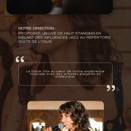
NOTRE DIRECTION :
PROPOSER UN LIVE DE HAUT STANDING EN
MÊLANT DES INFLUENCES JAZZ AU RÉPERTOIRE
CULTE DE L’ITALIE.
‘ ‘
‘ ‘
La Dolce Vita au
cœur
de notre expérience
musicale avec des artistes élégants et
chaleureux.

