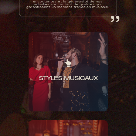
‘ ‘
envoutantes et la générosité de nos
artistes sont autant de qualités qui
garantissent un moment d’évasion musicale.


#CHANSONS ORIENTALES
STYLES MUSICAUX
#INFLUENCE
MÉDITERRANÉENNE