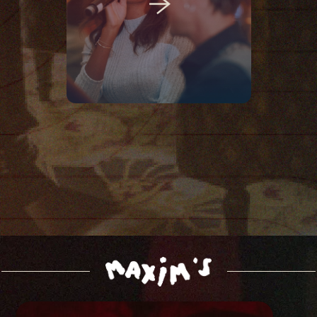
DÉAMBULATOIRES
CHANTEUSE
GUITARISTE / CHANTEUR
PERCUSSIONNISTE
SAXOPHONISTE